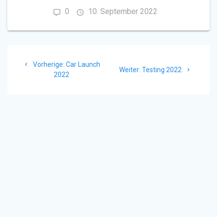
0
10. September 2022
Beitragsnavigation
Vorheriger
Vorherige:
Car Launch
Nächster
Weiter:
Testing 2022
Beitrag:
2022
Beitrag: